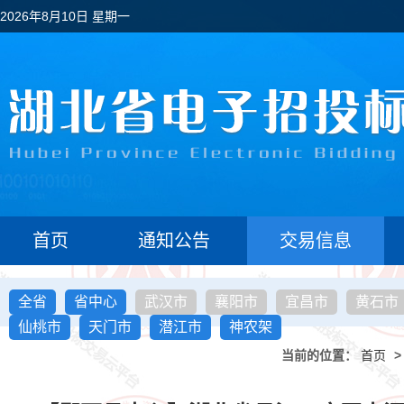
2026年8月10日 星期一
首页
通知公告
交易信息
全省
省中心
武汉市
襄阳市
宜昌市
黄石市
仙桃市
天门市
潜江市
神农架
当前的位置：
首页