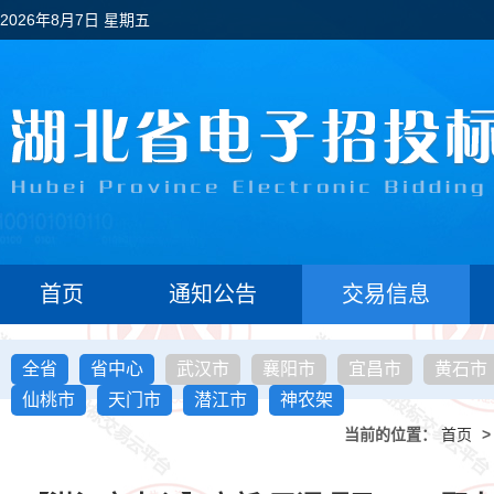
2026年8月7日 星期五
首页
通知公告
交易信息
全省
省中心
武汉市
襄阳市
宜昌市
黄石市
仙桃市
天门市
潜江市
神农架
当前的位置：
首页