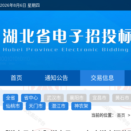
2026年8月6日 星期四
首页
通知公告
交易信息
全省
省中心
武汉市
襄阳市
宜昌市
黄石市
仙桃市
天门市
潜江市
神农架
当前的位置：
首页