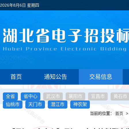
2026年8月6日 星期四
首页
通知公告
交易信息
全省
省中心
武汉市
襄阳市
宜昌市
黄石市
仙桃市
天门市
潜江市
神农架
当前的位置：
首页