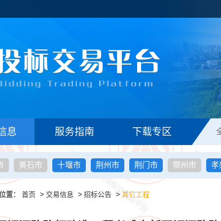
信息
服务指南
下载专区
市
黄石市
十堰市
荆州市
荆门市
鄂州市
孝
位置：
首页
>
交易信息
>
招标公告
>
其它工程