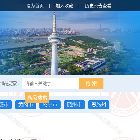
设为首页
|
加入收藏
|
历史公告查看
全站搜索：
搜 索
高级搜索
感市
黄冈市
咸宁市
随州市
恩施州