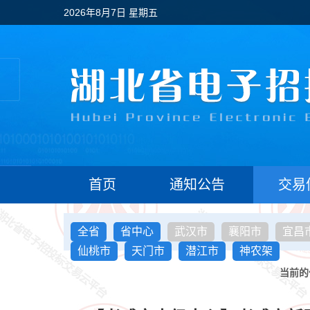
2026年8月7日 星期五
首页
通知公告
交易
全省
省中心
武汉市
襄阳市
宜昌
仙桃市
天门市
潜江市
神农架
当前的