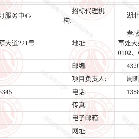
招标代理机
灯服务中心
湖
构:
孝
荫大道221号
地址:
事处大
0102、
邮编:
432
项目负责人:
周
6345
电话:
138
传真:
电子邮箱:
网址: