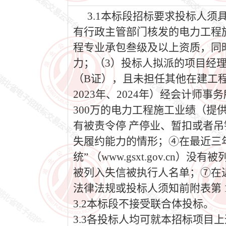
3.1本标段招标要求投标人
有行政主管部门核发的电力工程
程专业承包叁级及以上资质，同
力；（3）投标人拟派的项目经
（B证），且未担任其他在建工程
2023年、2024年）经会计
300万的电力工程施工业绩（
有被责令停 产停业、暂扣或者
失履约能力的情形；④在最近三
统” （www.gsxt.gov.cn）没
被列入失信被执行人名单；⑦在
法律法规或投标人须知前附表第 1
3.2本标段不接受联合体投标。
3.3各投标人均可就本招标项目上