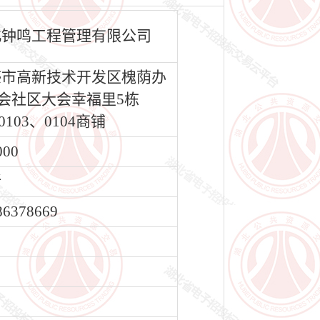
北钟鸣工程管理有限公司
感市高新技术开发区槐荫办
会社区大会幸福里5栋
0103、0104商铺
000
昕
86378669