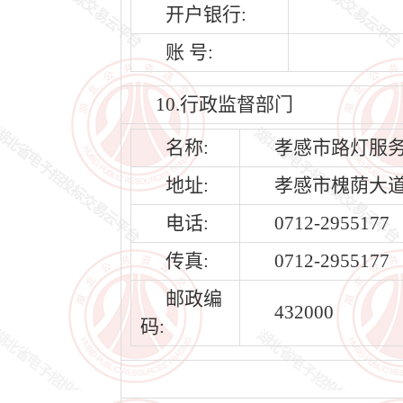
开户银行:
账 号:
10.行政监督部门
名称:
孝感市路灯服
地址:
孝感市槐荫大道
电话:
0712-2955177
传真:
0712-2955177
邮政编
432000
码: