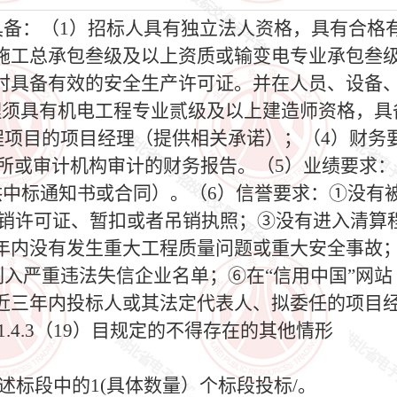
须具备：（1）招标人具有独立法人资格，具有合格
施工总承包叁级及以上资质或输变电专业承包叁
时具备有效的安全生产许可证。并在人员、设备
理须具有机电工程专业贰级及以上建造师资格，具
项目的项目经理（提供相关承诺）；（4）财务要
师事务所或审计机构审计的财务报告。（5）业绩要
提供中标通知书或合同）。（6）信誉要求：①没有
吊销许可证、暂扣或者吊销执照；③没有进入清算
年内没有发生重大工程质量问题或重大安全事故；
有被列入严重违法失信企业名单；⑥在“信用中国”网站（www.c
近三年内投标人或其法定代表人、拟委任的项目
.4.3（19）目规定的不得存在的其他情形
述标段中的1(具体数量）个标段投标/。