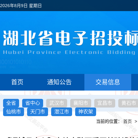
2026年8月9日 星期日
首页
通知公告
交易信息
全省
省中心
武汉市
襄阳市
宜昌市
黄石市
仙桃市
天门市
潜江市
神农架
当前的位置：
首页