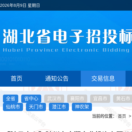
2026年8月9日 星期日
首页
通知公告
交易信息
全省
省中心
武汉市
襄阳市
宜昌市
黄石市
仙桃市
天门市
潜江市
神农架
当前的位置：
首页