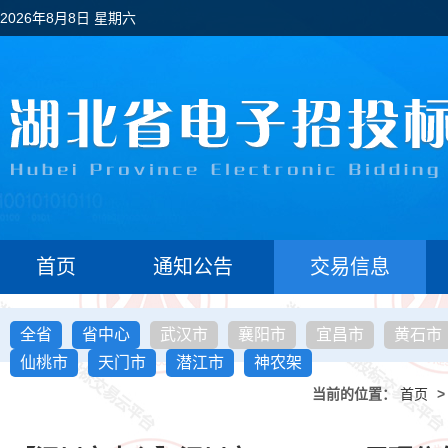
2026年8月8日 星期六
首页
通知公告
交易信息
全省
省中心
武汉市
襄阳市
宜昌市
黄石市
仙桃市
天门市
潜江市
神农架
当前的位置：
首页