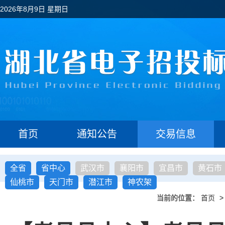
2026年8月9日 星期日
首页
通知公告
交易信息
全省
省中心
武汉市
襄阳市
宜昌市
黄石市
仙桃市
天门市
潜江市
神农架
当前的位置：
首页