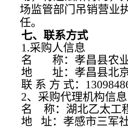
场监管部门吊销营业
任。
七、
联系
方式
1.采购人信息
名
称：
孝昌县农
地
址：孝昌县北
联
系
方
式：
1309848
2、采购代理机构信息
名
称：
湖北乙太工
地
址：孝感市三军社