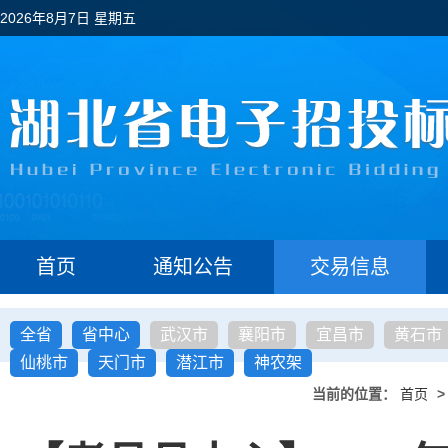
2026年8月7日 星期五
首页
通知公告
交易信息
全省
省中心
武汉市
襄阳市
宜昌市
黄石市
仙桃市
天门市
潜江市
神农架
当前的位置：
首页