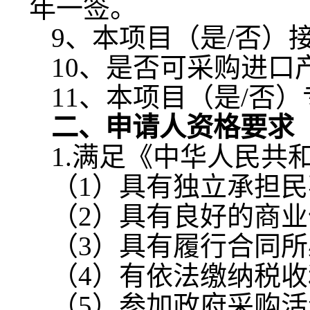
年一签。
9
、
本项目（是
/否）
10
、
是否可采购进口
1
1
、
本项目（是
/否
二、
申请人
资格要求
1.满足《中华人民共
（
1）具有独立承担
（
2）具有良好的商
（
3）具有履行合同
（
4）有依法缴纳税
（
5）参加政府采购