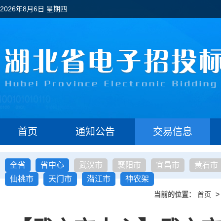
2026年8月6日 星期四
首页
通知公告
交易信息
全省
省中心
武汉市
襄阳市
宜昌市
黄石市
仙桃市
天门市
潜江市
神农架
当前的位置：
首页