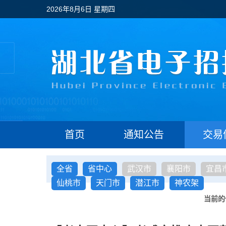
2026年8月6日 星期四
首页
通知公告
交易
全省
省中心
武汉市
襄阳市
宜昌
仙桃市
天门市
潜江市
神农架
当前的