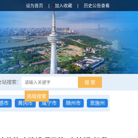
设为首页
|
加入收藏
|
历史公告查看
全站搜索：
搜 索
高级搜索
感市
黄冈市
咸宁市
随州市
恩施州