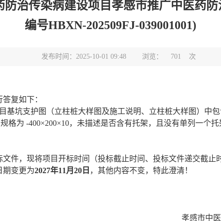
药防治传染病建设项目孝感市推广中医药防治
编号HBXN-202509FJ-039001001)
发布时间：2025-10-01 09:48
浏览：
701
次
行答复如下：
项目基坑支护图（立柱桩大样图及施工说明、立柱桩大样图）中
板：规格为 -400×200×10，未描述是否含有托架，且没有单
标文件，现将项目开标时间（投标截止时间、投标文件递交截止
日期变更为
2027年11月20日
，
其他内容不变，特此澄清！
孝感市中医