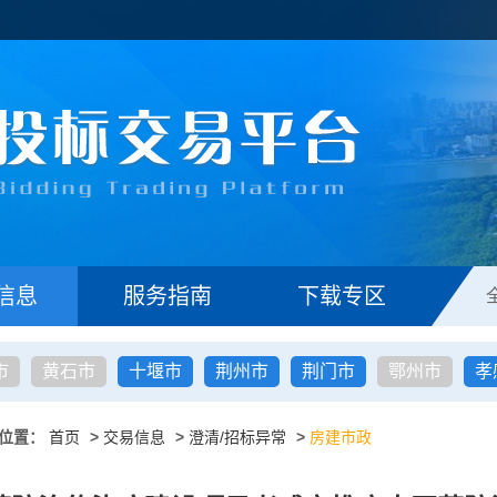
信息
服务指南
下载专区
市
黄石市
十堰市
荆州市
荆门市
鄂州市
孝
位置：
首页
>
交易信息
>
澄清/招标异常
>
房建市政