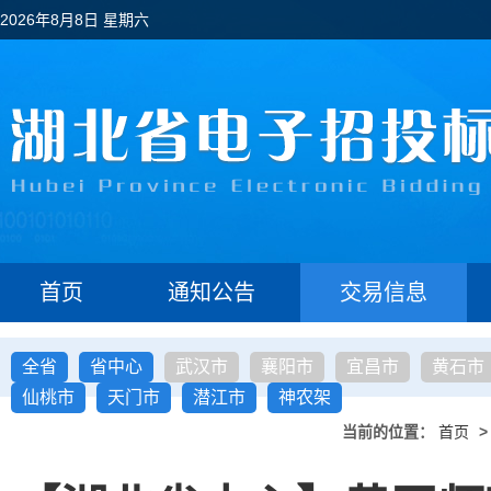
2026年8月8日 星期六
首页
通知公告
交易信息
全省
省中心
武汉市
襄阳市
宜昌市
黄石市
仙桃市
天门市
潜江市
神农架
当前的位置：
首页