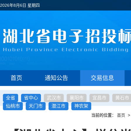
2026年8月6日 星期四
首页
通知公告
交易信息
全省
省中心
武汉市
襄阳市
宜昌市
黄石市
仙桃市
天门市
潜江市
神农架
当前的位置：
首页