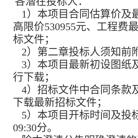
各潜在投标人：
1
）本项目
合同估算价及
高限价
530955
元、工程费
标文件；
2）第二章投标人须知前附表
3）
本项目
最新
初设图纸
行下载；
4）
招标文件中合同条款
下载最新招标文件
；
5
）本项目开标时间及投
09:30
分
。