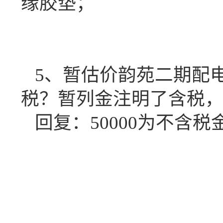
缘胶垫
；
5
、暂估价韵苑二期配
税？暂列金注明了含税
回复：
50000
为不含税