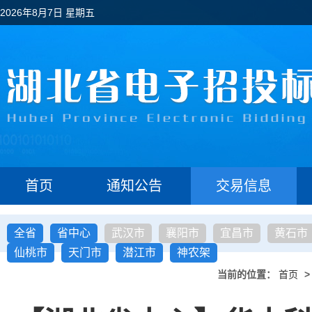
2026年8月7日 星期五
首页
通知公告
交易信息
全省
省中心
武汉市
襄阳市
宜昌市
黄石市
仙桃市
天门市
潜江市
神农架
当前的位置：
首页