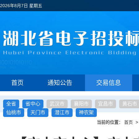
2026年8月7日 星期五
首页
通知公告
交易信息
全省
省中心
武汉市
襄阳市
宜昌市
黄石市
仙桃市
天门市
潜江市
神农架
当前的位置：
首页