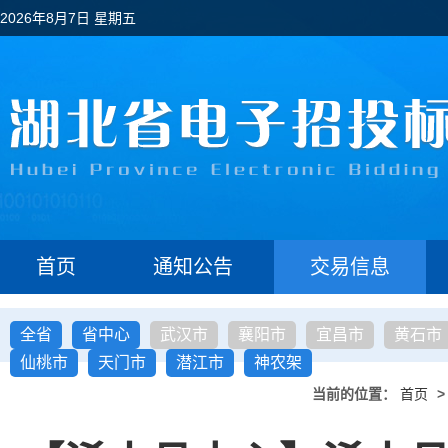
2026年8月7日 星期五
首页
通知公告
交易信息
全省
省中心
武汉市
襄阳市
宜昌市
黄石市
仙桃市
天门市
潜江市
神农架
当前的位置：
首页