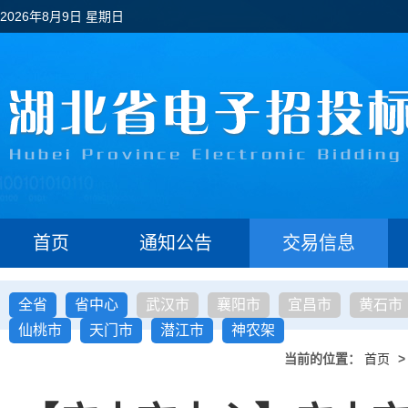
2026年8月9日 星期日
首页
通知公告
交易信息
全省
省中心
武汉市
襄阳市
宜昌市
黄石市
仙桃市
天门市
潜江市
神农架
当前的位置：
首页