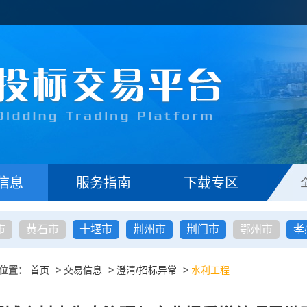
信息
服务指南
下载专区
市
黄石市
十堰市
荆州市
荆门市
鄂州市
孝
位置：
首页
>
交易信息
>
澄清/招标异常
>
水利工程