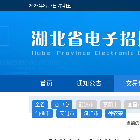
2026年8月7日 星期五
首页
通知公告
交易
全省
省中心
武汉市
襄阳市
宜昌
仙桃市
天门市
潜江市
神农架
当前的