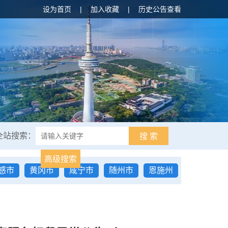
设为首页
|
加入收藏
|
历史公告查看
全站搜索：
搜 索
高级搜索
感市
黄冈市
咸宁市
随州市
恩施州