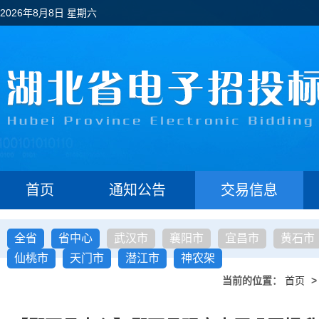
2026年8月8日 星期六
首页
通知公告
交易信息
全省
省中心
武汉市
襄阳市
宜昌市
黄石市
仙桃市
天门市
潜江市
神农架
当前的位置：
首页