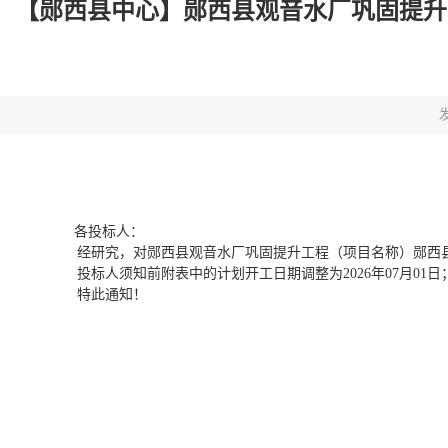
【郧西县中心】郧西县观音水厂巩固提升工
发
各投标人：
经研究，对
郧西县观音水厂巩固提升工程
（项目名称
）郧西
投标人须知前附表
中的计划开工日期调整为
2026年07月0
特此通知！