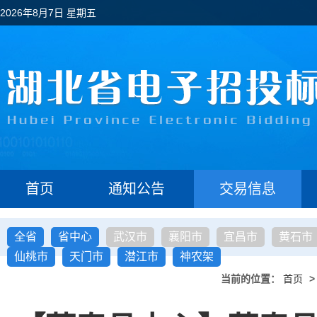
2026年8月7日 星期五
首页
通知公告
交易信息
全省
省中心
武汉市
襄阳市
宜昌市
黄石市
仙桃市
天门市
潜江市
神农架
当前的位置：
首页