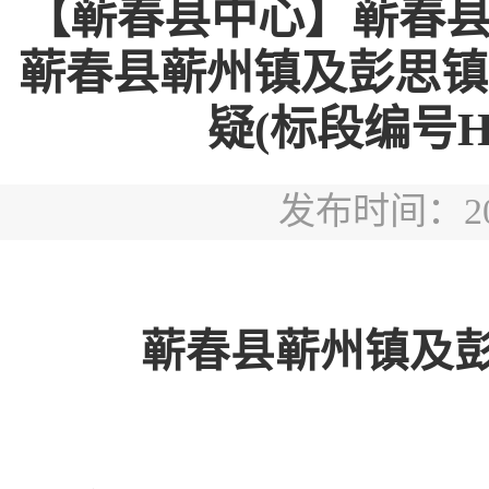
【蕲春县中心】蕲春
蕲春县蕲州镇及彭思镇
疑(标段编号HBQ
发布时间：2026
蕲春县蕲州镇及