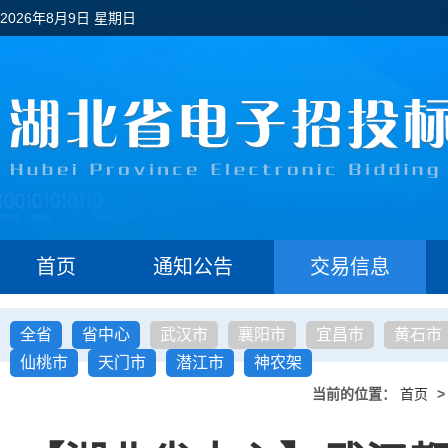
2026年8月9日 星期日
首页
通知公告
交易信息
全省
省中心
武汉市
襄阳市
宜昌市
黄石市
仙桃市
天门市
潜江市
神农架
当前的位置：
首页