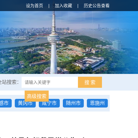
设为首页
|
加入收藏
|
历史公告查看
全站搜索：
搜 索
高级搜索
感市
黄冈市
咸宁市
随州市
恩施州