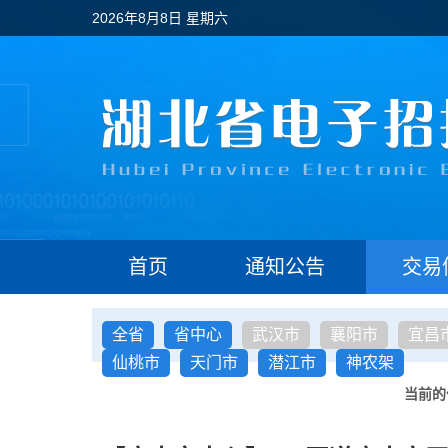
2026年8月8日 星期六
首页
通知公告
交易
全省
省中心
武汉市
襄阳市
宜昌
仙桃市
天门市
潜江市
神农架
当前的