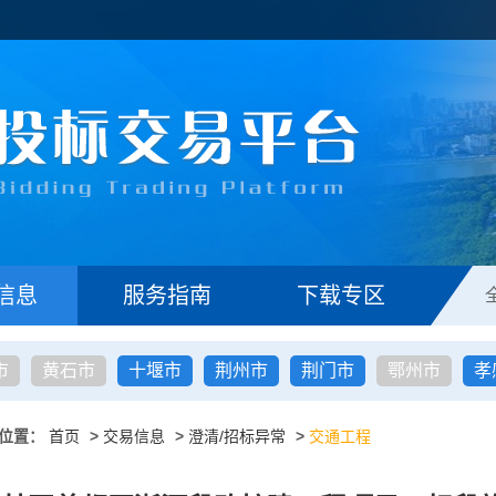
信息
服务指南
下载专区
市
黄石市
十堰市
荆州市
荆门市
鄂州市
孝
位置：
首页
>
交易信息
>
澄清/招标异常
>
交通工程