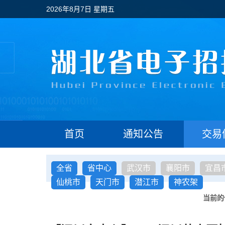
2026年8月7日 星期五
首页
通知公告
交易
全省
省中心
武汉市
襄阳市
宜昌
仙桃市
天门市
潜江市
神农架
当前的