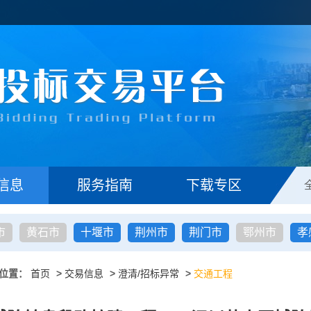
信息
服务指南
下载专区
市
黄石市
十堰市
荆州市
荆门市
鄂州市
孝
位置：
首页
>
交易信息
>
澄清/招标异常
>
交通工程