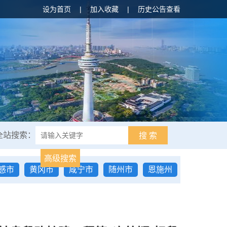
设为首页
|
加入收藏
|
历史公告查看
全站搜索：
搜 索
高级搜索
感市
黄冈市
咸宁市
随州市
恩施州