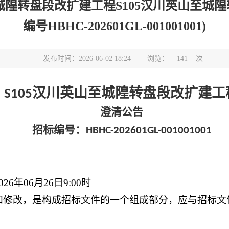
城隍转盘段改扩建工程S105汉川英山至城
编号HBHC-202601GL-001001001)
发布时间：2026-06-02 18:24
浏览：
141
次
汉川英山至城隍转盘段改扩建工
S105
澄清公告
招标编号：
HBHC-202601GL-001001001
02
6
年
0
6
月
26
日
9:00
时
和修改，是构成招标文件的一个组成部分，应与招标文