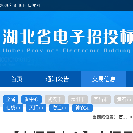
2026年8月6日 星期四
首页
通知公告
交易信息
全省
省中心
武汉市
襄阳市
宜昌市
黄石市
仙桃市
天门市
潜江市
神农架
当前的位置：
首页