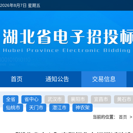
2026年8月7日 星期五
首页
通知公告
交易信息
全省
省中心
武汉市
襄阳市
宜昌市
黄石市
仙桃市
天门市
潜江市
神农架
当前的位置：
首页