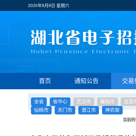
2026年8月8日 星期六
首页
通知公告
交易
全省
省中心
武汉市
襄阳市
宜昌
仙桃市
天门市
潜江市
神农架
当前的