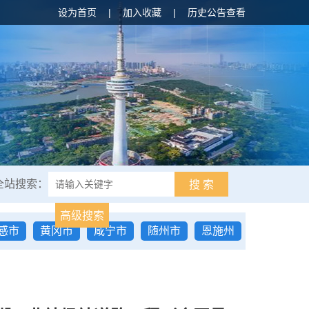
设为首页
|
加入收藏
|
历史公告查看
全站搜索：
搜 索
高级搜索
感市
黄冈市
咸宁市
随州市
恩施州