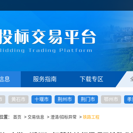
信息
服务指南
下载专区
市
黄石市
十堰市
荆州市
荆门市
鄂州市
孝
位置：
首页
>
交易信息
>
澄清/招标异常
>
铁路工程