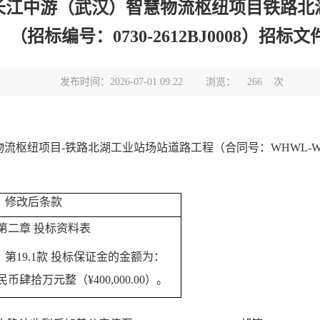
长江中游（武汉）智慧物流枢纽项目铁路北
2）（招标编号：0730-2612BJ0008）招标
发布时间：2026-07-01 09:22
浏览：
266
次
物流枢纽项目
-铁路北湖工业站场站道路工程（合同号：WHWL-W-
修改后条款
第二章
投标资料表
第19
.1
款
投标保证金的金额为：
民币
肆
拾万元整（¥
4
00,000.00）。