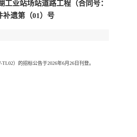
湖工业站场站道路工程（合同号：
文件补遗第（01）号
TL02）
的招标公告于202
6
年
6
月2
6
日刊登。