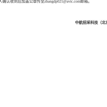
人确认收到后
加盖公章传至
zhangdp021@avic.com
邮箱。
中航招采科技（北