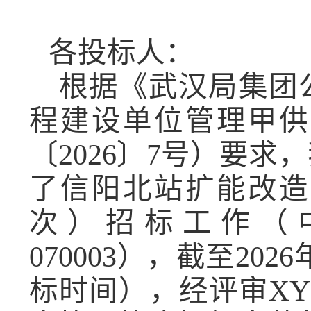
各投标人：
根据
《武汉局集团
程建设单位管理甲供
〔
2026〕7号）
要求，
了
信阳北站扩能改造
次）招标
工作（
070003
），截至
202
6
标时间），
经评审
X