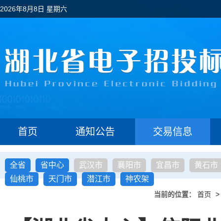
2026年8月8日 星期六
首页
通知公告
交易信息
全省
省中心
武汉市
襄阳市
宜昌市
黄石市
仙桃市
天门市
潜江市
神农架
当前的位置：
首页