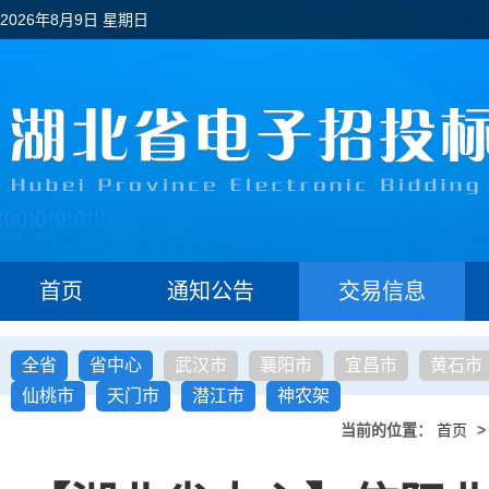
2026年8月9日 星期日
首页
通知公告
交易信息
全省
省中心
武汉市
襄阳市
宜昌市
黄石市
仙桃市
天门市
潜江市
神农架
当前的位置：
首页