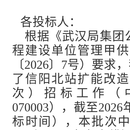
各投标人：
根据
《武汉局集团
程建设单位管理甲供
〔
2026〕7号）
要求，
了
信阳北站扩能改造
次）招标
工作（
070003
），截至
202
6
标时间），本批次