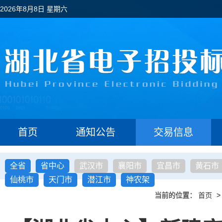
2026年8月8日 星期六
首页
通知公告
交易信息
全省
省中心
武汉市
襄阳市
宜昌市
黄石市
仙桃市
天门市
潜江市
神农架
当前的位置：
首页