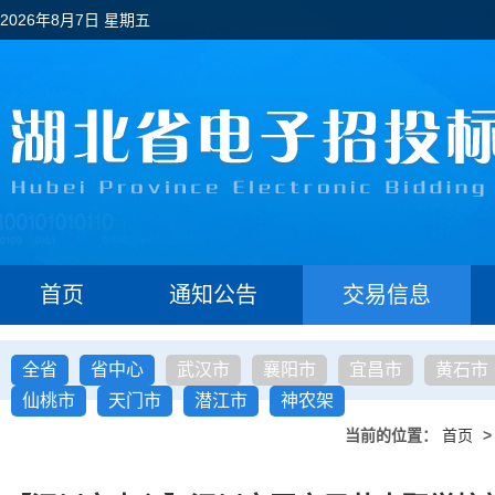
2026年8月7日 星期五
首页
通知公告
交易信息
全省
省中心
武汉市
襄阳市
宜昌市
黄石市
仙桃市
天门市
潜江市
神农架
当前的位置：
首页