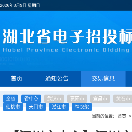
2026年8月9日 星期日
首页
通知公告
交易信息
全省
省中心
武汉市
襄阳市
宜昌市
黄石市
仙桃市
天门市
潜江市
神农架
当前的位置：
首页