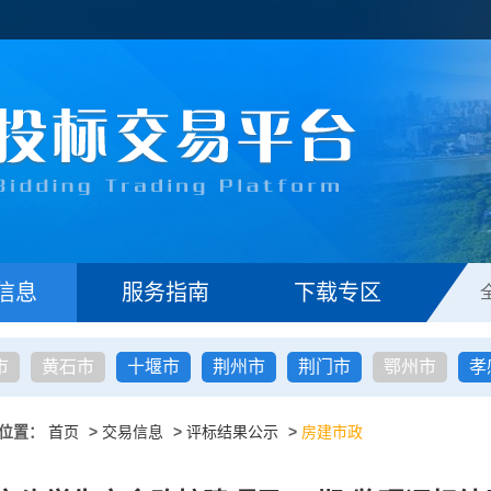
信息
服务指南
下载专区
市
黄石市
十堰市
荆州市
荆门市
鄂州市
孝
位置：
首页
>
交易信息
>
评标结果公示
>
房建市政