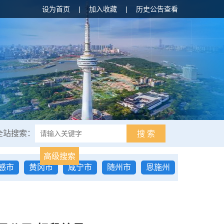
设为首页
|
加入收藏
|
历史公告查看
全站搜索：
搜 索
高级搜索
感市
黄冈市
咸宁市
随州市
恩施州