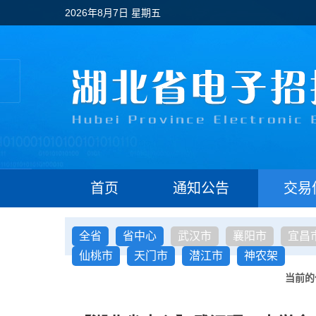
2026年8月7日 星期五
首页
通知公告
交易
全省
省中心
武汉市
襄阳市
宜昌
仙桃市
天门市
潜江市
神农架
当前的