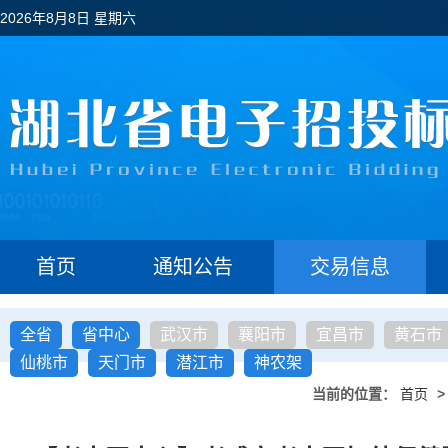
2026年8月8日 星期六
首页
通知公告
交易信息
全省
省中心
武汉市
襄阳市
宜昌市
黄石市
仙桃市
天门市
潜江市
神农架
当前的位置：
首页