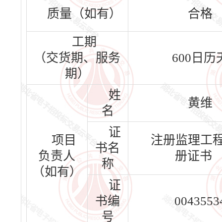
质量（如有）
合格
工期
（交货期、服务
600日历
期）
姓
黄维
名
证
项目
注册监理工
书名
负责人
册证书
称
（如有）
证
书编
0043553
号