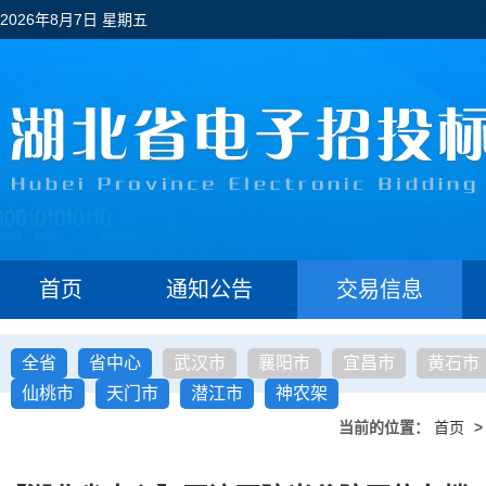
2026年8月7日 星期五
首页
通知公告
交易信息
全省
省中心
武汉市
襄阳市
宜昌市
黄石市
仙桃市
天门市
潜江市
神农架
当前的位置：
首页