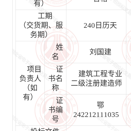
有）
工期
（交货期、服
240日历天
务期）
姓
刘国建
名
项目
证
建筑工程专业
负责人
书名
二级注册建造师
（如
称
有）
证
鄂
书编
242212111035
号