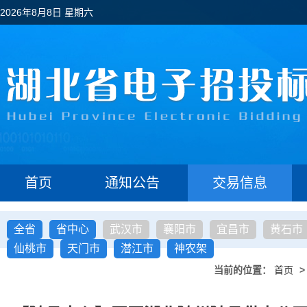
2026年8月8日 星期六
首页
通知公告
交易信息
全省
省中心
武汉市
襄阳市
宜昌市
黄石市
仙桃市
天门市
潜江市
神农架
当前的位置：
首页