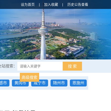
设为首页
|
加入收藏
|
历史公告查看
全站搜索：
搜 索
高级搜索
感市
黄冈市
咸宁市
随州市
恩施州