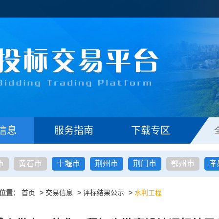
信息
服务指南
下载专区
市
黄石市
十堰市
荆州市
荆门市
鄂州市
孝
位置：
首页
>
交易信息
>
评标结果公示
>
水利工程