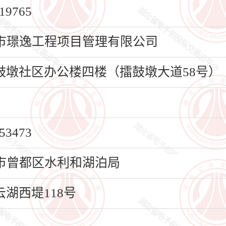
9765
市璟逸工程项目管理有限公司
墩社区办公楼四楼（擂鼓墩大道58号）
3473
市曾都区水利和湖泊局
湖西堤118号