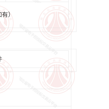
如有）
件