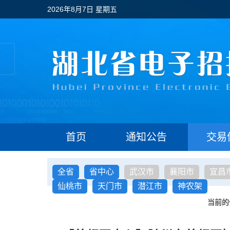
2026年8月7日 星期五
首页
通知公告
交易
全省
省中心
武汉市
襄阳市
宜昌
仙桃市
天门市
潜江市
神农架
当前的