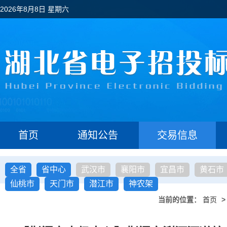
2026年8月8日 星期六
首页
通知公告
交易信息
全省
省中心
武汉市
襄阳市
宜昌市
黄石市
仙桃市
天门市
潜江市
神农架
当前的位置：
首页