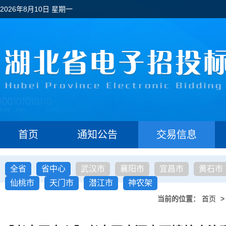
2026年8月10日 星期一
首页
通知公告
交易信息
全省
省中心
武汉市
襄阳市
宜昌市
黄石市
仙桃市
天门市
潜江市
神农架
当前的位置：
首页