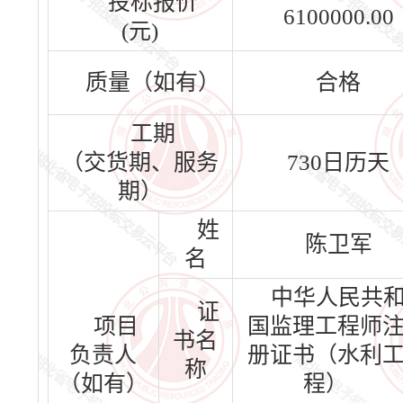
投标报价
6100000.00
(元)
质量（如有）
合格
工期
（交货期、服务
730日历天
期）
姓
陈卫军
名
中华人民共
证
项目
国监理工程师
书名
负责人
册证书（水利
称
（如有）
程）