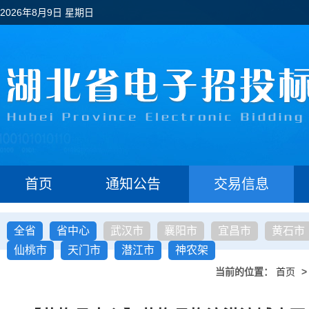
2026年8月9日 星期日
首页
通知公告
交易信息
全省
省中心
武汉市
襄阳市
宜昌市
黄石市
仙桃市
天门市
潜江市
神农架
当前的位置：
首页