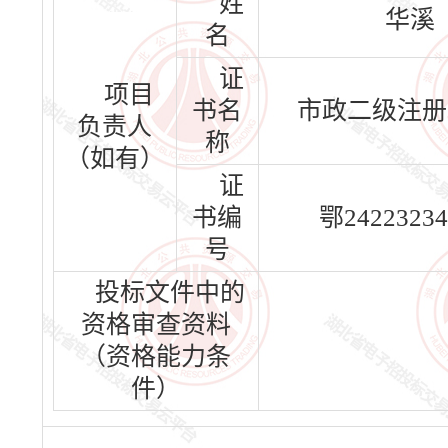
姓
华溪
名
证
项目
书名
市政二级注册
负责人
称
（如有）
证
书编
鄂24223234
号
投标文件中的
资格审查资料
（资格能力条
件）