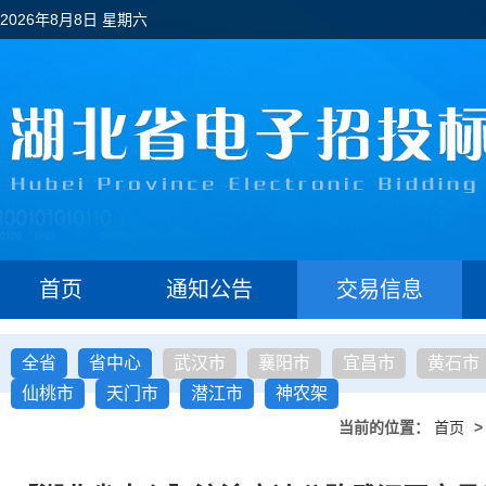
2026年8月8日 星期六
首页
通知公告
交易信息
全省
省中心
武汉市
襄阳市
宜昌市
黄石市
仙桃市
天门市
潜江市
神农架
当前的位置：
首页