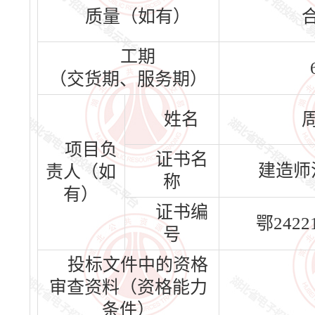
质量（如有）
工期
（交货期、服务期）
姓名
项目负
证书名
建造师
责人（如
称
有）
证书编
鄂24221
号
投标文件中的资格
审查资料（资格能力
条件）