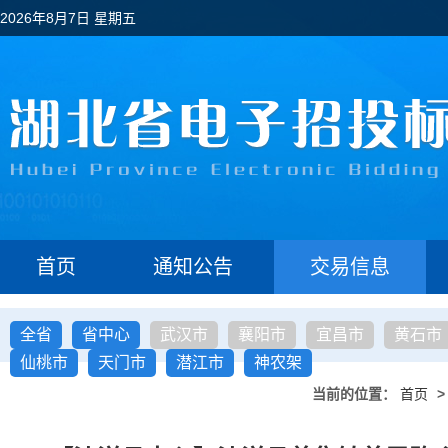
2026年8月7日 星期五
首页
通知公告
交易信息
全省
省中心
武汉市
襄阳市
宜昌市
黄石市
仙桃市
天门市
潜江市
神农架
当前的位置：
首页