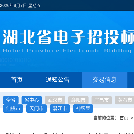
2026年8月7日 星期五
首页
通知公告
交易信息
全省
省中心
武汉市
襄阳市
宜昌市
黄石市
仙桃市
天门市
潜江市
神农架
当前的位置：
首页