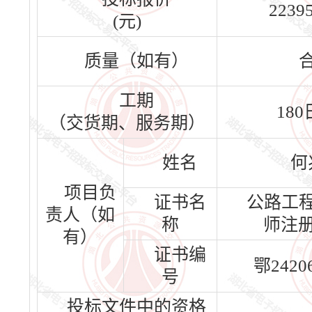
2239
(元)
质量（如有）
工期
18
（交货期、服务期）
姓名
何
项目负
证书名
公路工
责人（如
称
师注
有）
证书编
鄂24206
号
投标文件中的资格