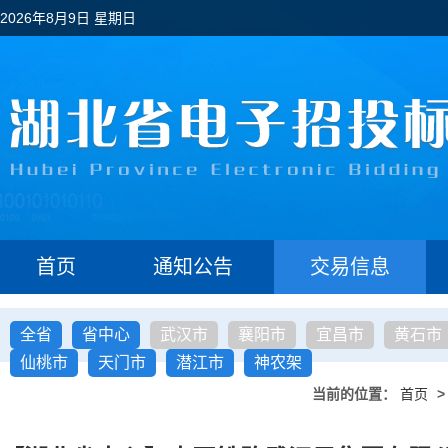
2026年8月9日 星期日
首页
通知公告
交易信息
全省
省中心
武汉市
襄阳市
宜昌市
黄石市
仙桃市
天门市
潜江市
神农架
当前的位置：
首页