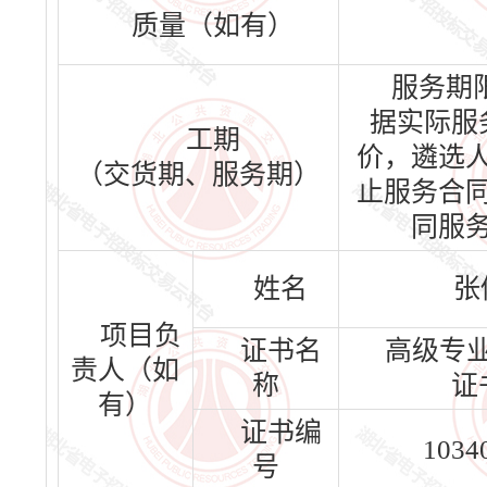
质量（如有）
服务期
据实际服
工期
价，遴选
（交货期、服务期）
止服务合
同服
姓名
张
项目负
证书名
高级专
责人（如
称
证
有）
证书编
1034
号