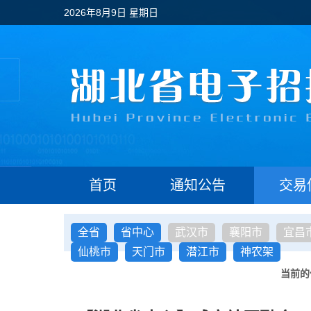
2026年8月9日 星期日
首页
通知公告
交易
全省
省中心
武汉市
襄阳市
宜昌
仙桃市
天门市
潜江市
神农架
当前的