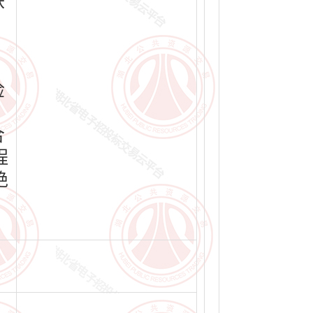
铁
、
、
检
，
合
程
绝
，