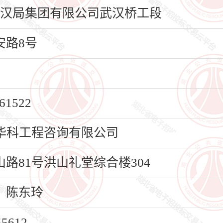
路武汉局集团有限公司武汉桥工段
路8号
1522
华科工程咨询有限公司
路81号洪山礼堂综合楼304
、陈东玲
612