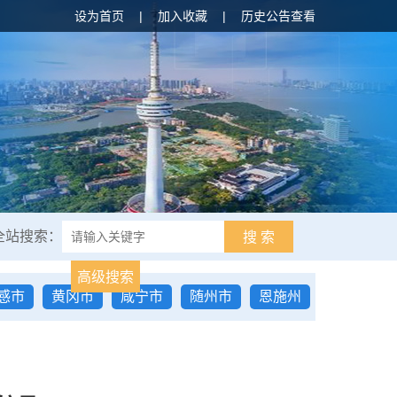
设为首页
|
加入收藏
|
历史公告查看
全站搜索：
搜 索
高级搜索
感市
黄冈市
咸宁市
随州市
恩施州