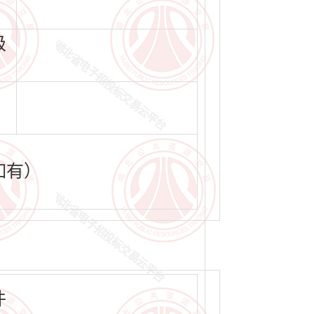
级
如有）
件