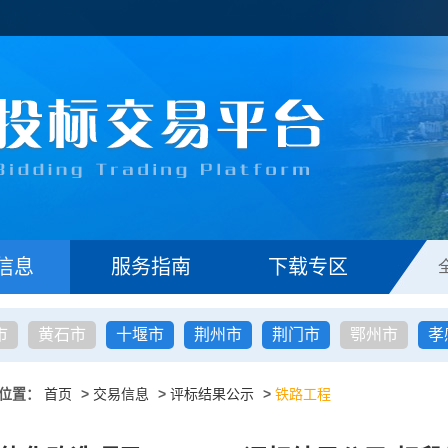
信息
服务指南
下载专区
市
黄石市
十堰市
荆州市
荆门市
鄂州市
孝
位置：
首页
>
交易信息
>
评标结果公示
>
铁路工程