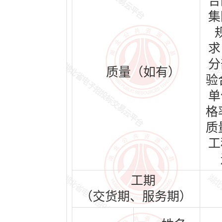
合
集
求
分
质量（如有）
验
单
格
质
工
工期
（交货期、服务期）