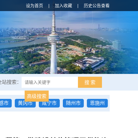
设为首页
|
加入收藏
|
历史公告查看
全站搜索：
搜 索
高级搜索
感市
黄冈市
咸宁市
随州市
恩施州