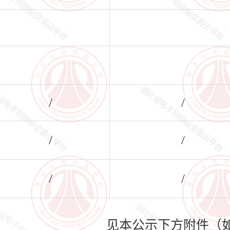
/
/
/
/
/
/
见本公示下方附件（