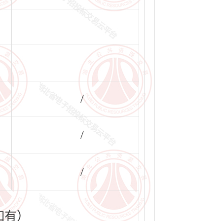
/
/
/
如有）