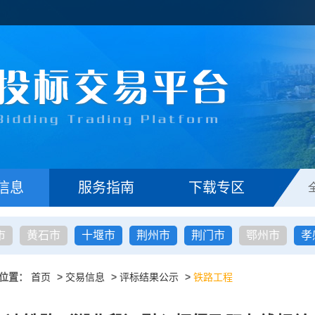
信息
服务指南
下载专区
市
黄石市
十堰市
荆州市
荆门市
鄂州市
孝
位置：
首页
>
交易信息
>
评标结果公示
>
铁路工程