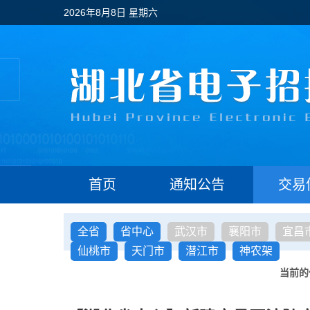
2026年8月8日 星期六
首页
通知公告
交易
全省
省中心
武汉市
襄阳市
宜昌
仙桃市
天门市
潜江市
神农架
当前的