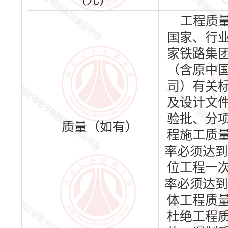
工程质
国家、行
家铁路集
（含原中
司）有关
及设计文
验批、分
质量（如有）
程施工质
率必须达到
位工程一
率必须达到
体工程质
杜绝工程