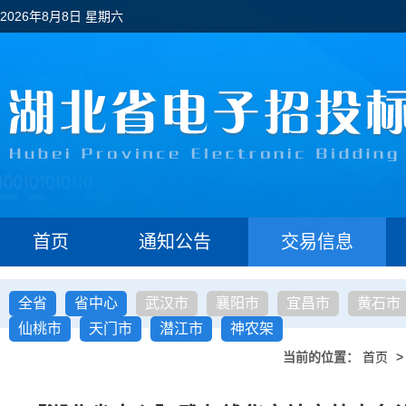
2026年8月8日 星期六
首页
通知公告
交易信息
全省
省中心
武汉市
襄阳市
宜昌市
黄石市
仙桃市
天门市
潜江市
神农架
当前的位置：
首页