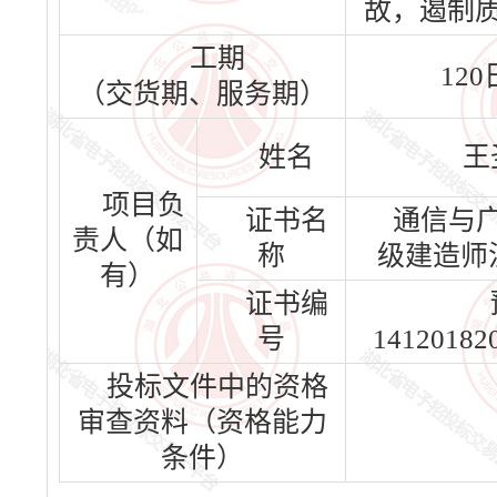
故，遏制
工期
12
（交货期、服务期）
姓名
王
项目负
证书名
通信与
责人（如
称
级建造师
有）
证书编
号
14120182
投标文件中的资格
审查资料（资格能力
条件）