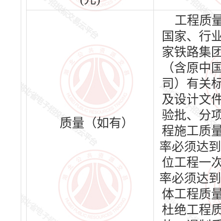
工程质
国家、行
家铁路集
（含原中
司）有关
及设计文
验批、分
质量（如有）
程施工质
率必须达到
位工程一
率必须达到
体工程质
杜绝工程