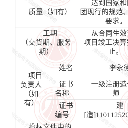
达到国家和
质量（如有）
团现行的规范
要求。
工期
从合同生效
（交货期、服务
项目竣工决算
期）
止。
姓名
李永
项目
证书
一级注册造
负责人
名称
师
（如
有）
证书
建
编号
[造]11011252
投标文件中的