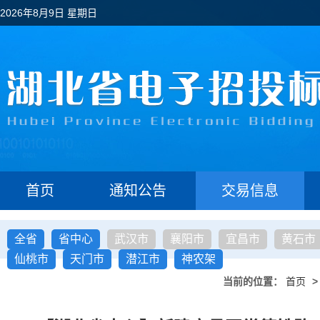
2026年8月9日 星期日
首页
通知公告
交易信息
全省
省中心
武汉市
襄阳市
宜昌市
黄石市
仙桃市
天门市
潜江市
神农架
当前的位置：
首页