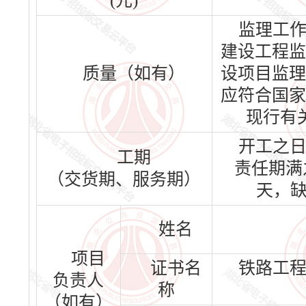
(元)
监理工
建设工程监
质量（如有）
设项目监理
应符合国家
现行有
开工之
工期
责任期满之
（交货期、服务期）
天，缺
姓名
项目
证书名
铁路工
负责人
称
（如有）