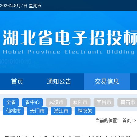
2026年8月7日 星期五
首页
通知公告
交易信息
全省
省中心
武汉市
襄阳市
宜昌市
黄石市
仙桃市
天门市
潜江市
神农架
当前的位置：
首页